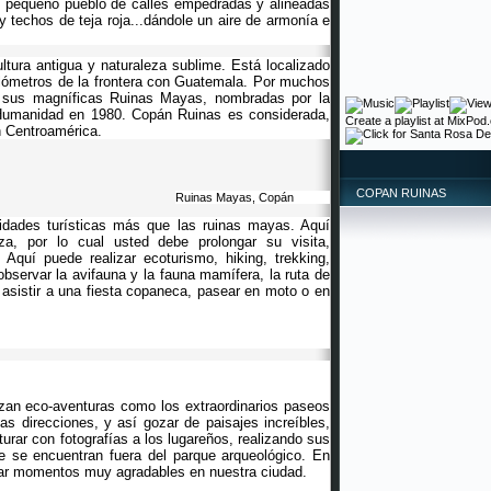
y pequeño pueblo de calles empedradas y alineadas
techos de teja roja...dándole un aire de armonía e
ltura antigua y naturaleza sublime. Está localizado
ilómetros de la frontera con Guatemala. Por muchos
 sus magníficas
Ruinas Mayas
, nombradas por la
umanidad en 1980. Copán Ruinas es considerada,
Create a
playlist
at
MixPod
 Centroamérica.
COPAN RUINAS
Ruinas Mayas, Copán
dades turísticas más que las ruinas mayas. Aquí
eza, por lo cual usted debe prolongar su visita,
quí puede realizar ecoturismo, hiking, trekking,
observar la avifauna y la fauna mamífera, la ruta de
, asistir a una fiesta copaneca, pasear en moto o en
zan eco-aventuras como los extraordinarios paseos
s direcciones, y así gozar de paisajes increíbles,
urar con fotografías a los lugareños, realizando sus
ue se encuentran fuera del parque arqueológico. En
ar momentos muy agradables en nuestra ciudad.