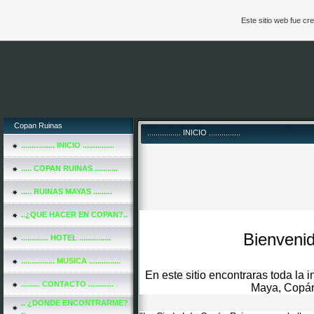
Este sitio web fue c
Copan Ruinas
................ INICIO ...............
................ INICIO ...............
..... COPAN RUINAS ...........
..... RUINAS MAYAS .........
..¿QUE HACER EN COPAN?..
Bienvenid
............. HOTEL ...............
................ MUSICA ...............
En este sitio encontraras toda la 
......... CONTACTO ............
Maya, Copán
.. ¿DONDE ENCONTRARME?
..