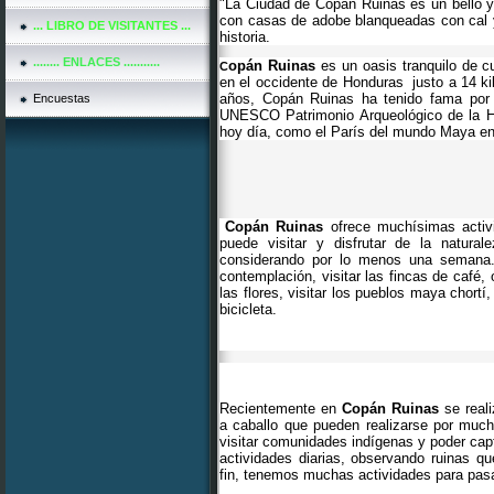
"La Ciudad de Copán Ruinas es un bello 
con casas de adobe blanqueadas con cal y 
... LIBRO DE VISITANTES ...
historia.
........ ENLACES ...........
opán Ruinas
es un oasis tranquilo de cu
C
en el occidente de
Honduras
justo a 14 k
años, Copán Ruinas ha tenido fama por
Encuestas
UNESCO Patrimonio Arqueológico de la H
hoy día, como el París del mundo Maya en
Copán Ruinas
ofrece muchísimas activi
puede visitar y disfrutar de la natural
considerando por lo menos una semana. A
contemplación, visitar las fincas de café, 
las flores, visitar los pueblos maya chortí
bicicleta.
Recientemente en
Copán Ruinas
se reali
a caballo que pueden realizarse por mucha
visitar comunidades indígenas y poder capt
actividades diarias, observando ruinas q
fin, tenemos muchas actividades para pas